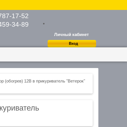
икуриватель



Бренд:
NOVA BRIGHT
Артикул:
46571
1 шт.
В наличии
650
₽

