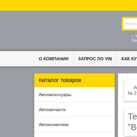
№ 2
Автоаксессуары
Автозапчасти
Те
Автокосметика
"В
Автоэлектроника
Дворники по авто
Дополнительное оборудование
Инструмент
Масла, смазки, технические
жидкости
Прокладки